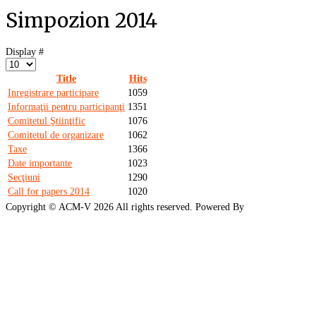
Simpozion 2014
Display #
Title
Hits
Inregistrare participare
1059
Informaţii pentru participanţi
1351
Comitetul Ştiinţific
1076
Comitetul de organizare
1062
Taxe
1366
Date importante
1023
Secţiuni
1290
Call for papers 2014
1020
Copyright ©
ACM-V
2026 All rights reserved. Powered By