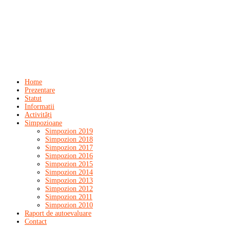
Home
Prezentare
Statut
Informatii
Activități
Simpozioane
Simpozion 2019
Simpozion 2018
Simpozion 2017
Simpozion 2016
Simpozion 2015
Simpozion 2014
Simpozion 2013
Simpozion 2012
Simpozion 2011
Simpozion 2010
Raport de autoevaluare
Contact