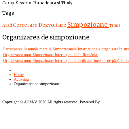
Caraş-Severin, Hunedoara şi Timiş.
Tags
Simpozioane
Cercetare
Dezvoltare
Arad
Timis
Organizarea de simpozioane
Participarea în număr mare la Simpozioanele Internaţionale organizate în stră
Organizarea unor Simpozioane Internaţionale în România:
Organizarea unor Simpozioane Internaţionale dedicate tinerilor de până la 35
Home
Activități
Organizarea de simpozioane
Copyright ©
ACM-V
2026 All rights reserved. Powered By