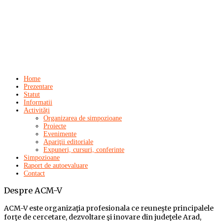
Home
Prezentare
Statut
Informatii
Activități
Organizarea de simpozioane
Proiecte
Evenimente
Apariţii editoriale
Expuneri, cursuri, conferinte
Simpozioane
Raport de autoevaluare
Contact
Despre
ACM-V
ACM-V este organizaţia profesionala ce reuneşte principalele
forţe de cercetare, dezvoltare şi inovare din judeţele Arad,